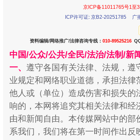
京ICP备11011765号1至3
ICP许可证: 京B2-20251785
广
资料编辑/网络推广/法律咨询专线：
010-89525216
QQ
中国/公众/公共/全民/法治/法制/
一、
遵守各国有关法律、法规，遵
今
在谋一域中谋全局
业规定和网络职业道德，承担法律
他人或（单位）造成伤害和损失的
响的，本网将追究其相关法律和经
由和新闻自由。本传媒网站中的部
系我们，我们将在第一时间作出反