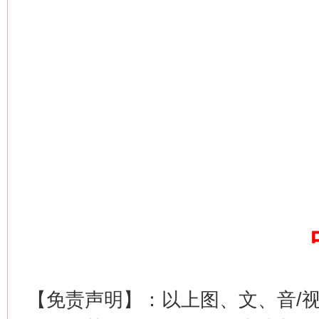
网上购药对药下症？
【免责声明】：以上图、文、音/
这是一记警钟！
谢