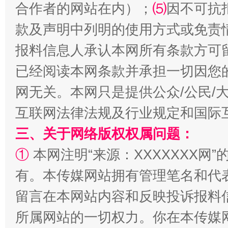
合作者的网站在内）；
⑸
因不可抗
款及声明中列明的使用方式或免责
报料信息人承认本网所有条款方可
揭批美国五大"原罪"
"炒
已经阅读本网条款并承担一切因您
网无关。本网只是提供公众/公民/
互联网法律法规及行业规定和国际
三、关于网络版权权属问题：
①
本网注明“来源：XXXXXXX网”
有。本传媒网站拥有管理笔名和代
留言在本网站内容和反映投诉报料
解纷+调解+退费，一次搞定
所属网站的一切权力。你在本传媒