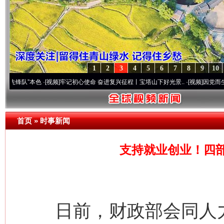
1
2
3
4
5
6
7
8
9
10
”本色
·[视频]
牢记初心使命 奋进复兴征程丨宝塔山下好光景..
·[视频]
因党而生 为党而战
首页
»
时事新闻
支持就业创业！四
日前，财政部会同人力