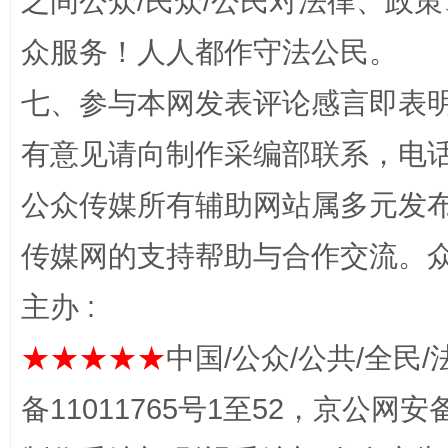
之间公众/民众/公民对法律、政
众服务！人人都作守法公民。
网上购药对药下症？
七、参与本网发表评论感言即表明
有意见请向制作采编部联系，电话：0
公众传媒所有辅助网站属多元发
传媒网的支持帮助与合作交流。
主办 :
这是一记警钟！
谢
★★★★★
中国/公众/公共/全民/
备11011765号1至52，京公网安备：