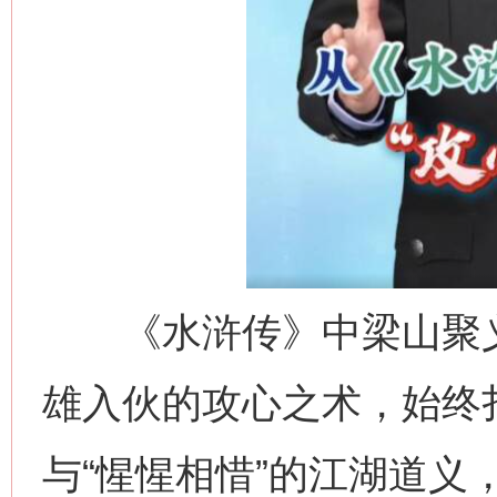
《水浒传》中梁山聚义
雄入伙的攻心之术，始终扎
与“惺惺相惜”的江湖道义