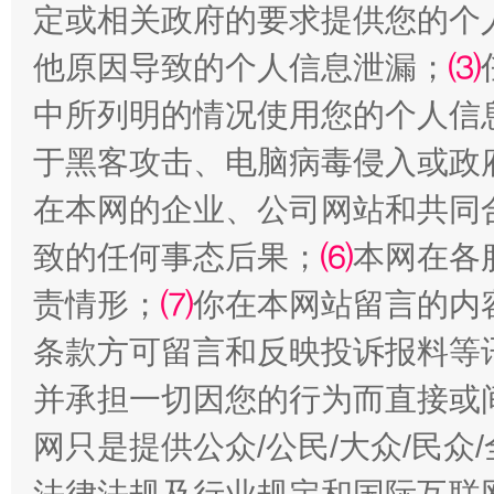
定或相关政府的要求提供您的个
揭批美国五大"原罪"
"炒
他原因导致的个人信息泄漏；
⑶
中所列明的情况使用您的个人信
于黑客攻击、电脑病毒侵入或政
在本网的企业、公司网站和共同
致的任何事态后果；
⑹
本网在各
责情形；
⑺
你在本网站留言的内
条款方可留言和反映投诉报料等
解纷+调解+退费，一次搞定
并承担一切因您的行为而直接或
网只是提供公众/公民/大众/民