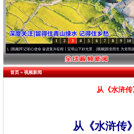
1
2
3
4
5
6
7
8
9
10
]
牢记初心使命 奋进复兴征程丨宝塔山下好光景..
·[视频]
因党而生 为党而战——百年“纪
首页
»
视频新闻
从《水浒传
从《水浒传》