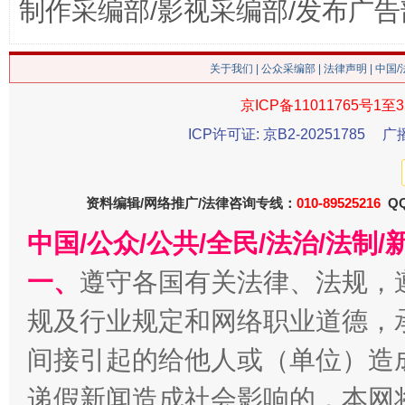
制作采编部/影视采编部/发布广告
关于我们
|
公众采编部
|
法律声明
| 中国
京ICP备11011765号1至3
今
ICP许可证: 京B2-20251785
广
在谋一域中谋全局
资料编辑/网络推广/法律咨询专线：
010-89525216
QQ
中国/公众/公共/全民/法治/法
一、
遵守各国有关法律、法规，
规及行业规定和网络职业道德，
间接引起的给他人或（单位）造
习近平的博鳌关键词
魏明亮
递假新闻造成社会影响的，本网