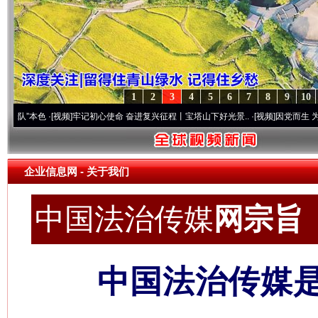
1
2
3
4
5
6
7
8
9
10
[视频]
牢记初心使命 奋进复兴征程丨宝塔山下好光景..
·[视频]
因党而生 为党而战——百年
企业信息网
- 关于我们
中国法治传媒
网宗旨 c
中国法治传媒