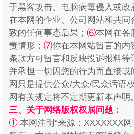
于黑客攻击、电脑病毒侵入或政
站台名比不上好声名
在本网的企业、公司网站和共同
致的任何事态后果；
⑹
本网在各
责情形；
⑺
你在本网站留言的内
条款方可留言和反映投诉报料等
并承担一切因您的行为而直接或
网只是提供公众/大众/民众话语
漫山遍野的桃花与雪山、麦地、白藏房
除了
网有关规定将不定期更新本声明
三、关于网络版权权属问题：
①
本网注明“来源：XXXXXXX网