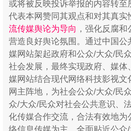
或将被反映投诉举报的内容转至
在谋一域中谋全局
代表本网赞同其观点和对其真实
流传媒舆论为导向
，强化反腐和
营造良好舆论氛围。通过中国公共
媒网站架起政府和公众/大众/民
社会发展，最终实现政府、媒体、
习近平的博鳌关键词
媒网站结合现代网络科技影视文
魏明亮
网主阵地，为社会公众/大众/民
众/大众/民众对社会公共意识、
化传媒合作交流，合法有效地为公
络信息传媒为主，全面贴近公众/