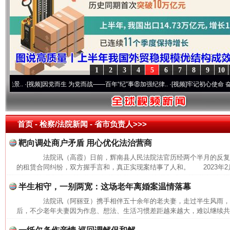
1
2
3
4
5
6
7
8
9
10
.
·[视频]
因党而生 为党而战——百年“纪”事⑧加强纪律..
·[视频]
牢记初心使命 奋进复兴征
首页
- 检察/法院新闻 -
省市负责人>>>
靶向调处商户矛盾 用心优化法治营商
法院讯（高霞）日前，辉南县人民法院法官历经两个半月的反复
的租赁合同纠纷，双方握手言和，真正实现案结事了人和。 2023年2月
半生相守，一别两宽：这场老年离婚案温情落幕
法院讯（阿丽亚）携手相伴五十余年的老夫妻，走过半生风雨，
网上购药对药下症？
后，不少老年夫妻因为作息、想法、生活习惯差距越来越大，难以继续共同