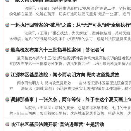
一纸欠条伤亲情 巡回调解促和解
法院讯（蔡敏）为持续推进新时代"枫桥法庭"创建工作，坚持和发
纷化解在基层、化解在萌芽，切实打通司法便民服务"最后一公里"。近日，
一起执行回转案的“破局”之路：从“无产可执”到“全额执行
法院讯（王琳）"秉公执法，为民解忧"，案件执结后，某村民组
送锦旗，这八个字既是群众对案件办理结果的认可，也是对法院坚持实质化
最高检发布第六十三批指导性案例｜答记者问
最高检发布第六十三批指导性案例5件案例均为最高检抗诉的疑难
这是一记警钟！
谢
察院发布第六十三批指导性案例。该批案例共5件，均为最高检提出抗诉的
江源林区基层法院：闻令而动明方向 靶向攻坚提质效
闻令而动明方向 靶向攻坚提质效——吉林省江源林区基层法院全面
神 法院讯（刘维 鄢然）为迅速贯彻落实上级法院最新工作部署，精准
调解那些事｜一张欠条，两年等待，终于在这个夏天画上
法院讯（王世民）塔城的夏天，总是来得不早不晚。七月的千泉
的人们三三两两，絮叨着家长里短。这座城市聚居着汉族、哈萨克族、达斡
临江林区基层法院开展“普法进军营”主题活动