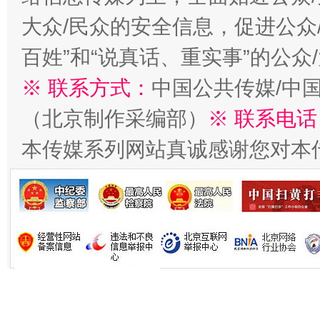
大众/民众的安全信息，促进公众
百姓”和“说真话、重实事”的公众
生
“刷贴”乱象丛生
※ 联系方式：
中国公共传媒/中
（北京制作采编部）
※ 联系电话
本传媒系列网站真诚感谢您对本
揭批美国五大"原罪"
"炒