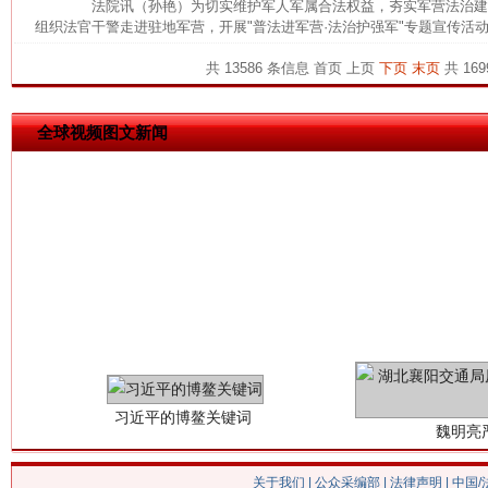
法院讯（孙艳）为切实维护军人军属合法权益，夯实军营法治建
组织法官干警走进驻地军营，开展"普法进军营·法治护强军"专题宣传活动
今
在谋一域中谋全局
共 13586 条信息
首页
上页
下页
末页
共 169
全球视频图文新闻
习近平的博鳌关键词
魏明亮
关于我们
|
公众采编部
|
法律声明
| 中国