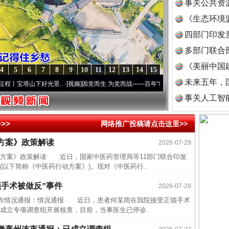
事关公共资
《生态环境
读
四部门印发
多部门联合
《美丽中国
4
5
6
7
8
9
10
11
12
13
14
15
未来五年，
塔山下好光景..
·[视频]
因党而生 为党而战——百年“纪”事⑧加强纪律..
·[视频]
牢记初心
事关人工智
>>
网络推广投稿请点击这里>>
近期涉
方案》政策解读
2026-07-29
半生相
案》政策解读 近日，国家中医药管理局等11部门联合印发
一纸欠
以下简称《中医药行动方案》)。现对《中医药行..
26万
手术被做反”事件
2026-07-28
杨天
布情况通报：情况通报 近日，患者何某雨在我院接受正颌手术
传销头
成立专项调查组开展核查，目前，当事医生已停诊..
四川省