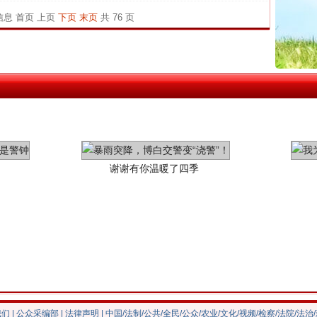
官方
条信息
首页
上页
下页
末页
共 76 页
从“无
最高
事故致
谢谢有你温暖了四季
今年投资意愿榜揭晓
我们
|
公众采编部
|
法律声明
| 中国/法制/公共/全民/公众/农业/文化/视频/检察/法院/法治