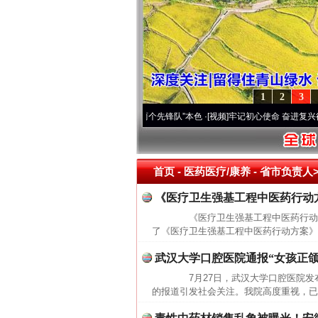
1
2
3
刻改变雪域高原..
·[视频]
永葆“两个先锋队”本色
·[视频]
牢记初心使命 奋进复兴征程丨宝
首页
- 医药医疗/康养 -
省市负责人>
《医疗卫生强基工程中医药行动
《医疗卫生强基工程中医药行动方
了《医疗卫生强基工程中医药行动方案》(
武汉大学口腔医院通报“女孩正颌
7月27日，武汉大学口腔医院发
的报道引发社会关注。我院高度重视，已