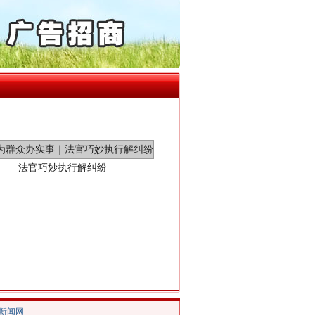
通报西安赛格商场坠亡事件
产可执”到“全额执行”
检抗诉的疑难复杂刑事案件
5死1伤，四川省安委会挂..
法官巧妙执行解纠纷
新中国诞生的见证
/新闻网