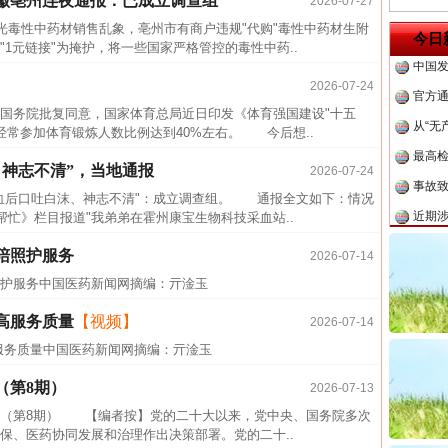
徽亳州连夜通报：已成立调查组
2026-07-27
中方对
毒性中药材销售乱象，亳州市有商户违规"代购"毒性中药材生附
今日
中国发
1元链接"为掩护，将一些国家严格管控的毒性中药..
官方
2026-07-24
从“无
院批复同意，国家体育总局近日印发《体育强国建设"十五
最高
，经常参加体育锻炼人数比例达到40%左右。 今后想..
事故致
、神志不清”，当地通报
2026-07-24
近期涉
后口吐白沫、神志不清"：成立调查组。 通报全文如下：情况
忙》栏目报道"我弟弟在霍州康宝生物科技采血站..
半生相
一纸欠
陪照护服务
2026-07-14
26万
照护服务中国医药新闻网摘编：亓淦玉
杨天
高服务质量
【视频】
2026-07-14
传销头
服务质量中国医药新闻网摘编：亓淦玉
茶叶“炒上天”
四川省
（第8期）
2026-07-13
中方对
第8期） 【编者按】党的二十大以来，党中央、国务院多次
中国发
保、医药协同发展和治理作出决策部署。党的二十..