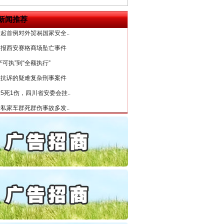
6家美国实体采取反制措..
新闻推荐
起首例对外贸易国家安全..
通报西安赛格商场坠亡事件
产可执”到“全额执行”
检抗诉的疑难复杂刑事案件
5死1伤，四川省安委会挂..
私家车群死群伤事故多发..
守，一别两宽：这场老年..
条伤亲情 巡回调解促和..
保费，离婚时为何要分走一..
誉，不得录用为公务员
目出狱后办书院暴力管教..
“神药”背后的真相
公安厅征集新型黑恶违法..
6家美国实体采取反制措..
起首例对外贸易国家安全..