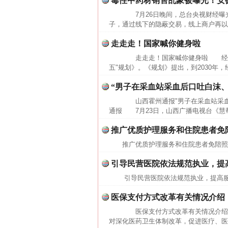
毒性中药材销售乱象被曝光！安
7月26日晚间，总台央视财经曝光
子，通过线下的隐蔽交易，线上商户再以"
走走走！国家喊你健身啦
走走走！国家喊你健身啦 经国务
五"规划》。《规划》提出，到2030年
“男子在采血站采血后口吐白沫
山西霍州通报"男子在采血站采血
通报 7月23日，山西广播电视台《慧帮
推广优质护理服务和住院患者免
推广优质护理服务和住院患者免陪
引导民营医院依法规范执业，提
网上购药对药下症？
引导民营医院依法规范执业，提高
医保支付方式改革有关情况介绍
医保支付方式改革有关情况介绍（
对深化医药卫生体制改革，促进医疗、医