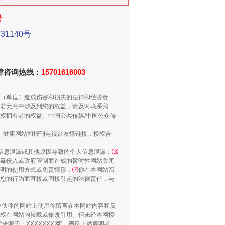
号
1140号
法律咨询热线：
15701616003
（单位）造成伤害和损失的法律和经济责
若无意中涉及到您的权益，请及时联系我
权拥有者的权益。中国公共传媒/中国公众传
千亩耕地变“别墅”
、健康网站和报刊电视台友情链接，授权合
信息泄漏或其他原因导致的个人信息泄漏；
⑶
毒侵入或政府管制而造成的暂时性网站关闭
明的使用方式或免责情形；
⑺
你在本网站留
您的行为而直接或间接引起的法律责任，与
合作伙伴的网站上使用你留言在本网站内容和反
权在网站内转载或修改引用。但未经本网授
源于：XXXXXXX网”。违反上述声明者，