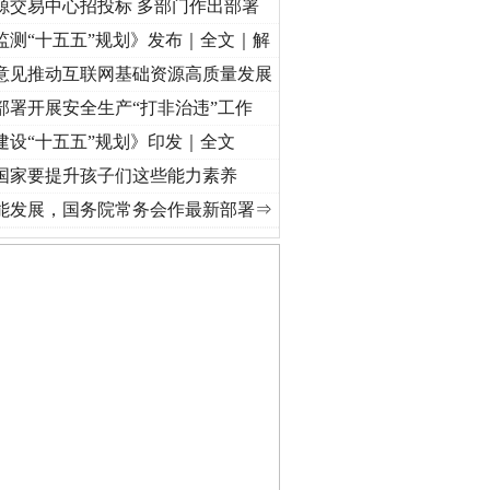
源交易中心招投标 多部门作出部署
监测“十五五”规划》发布｜全文｜解
意见推动互联网基础资源高质量发展
部署开展安全生产“打非治违”工作
建设“十五五”规划》印发｜全文
国家要提升孩子们这些能力素养
使命 奋进复兴征程丨“转折之城”激荡..
·[视频]
牢记初心使命 奋进复兴征程丨红船起航处 
能发展，国务院常务会作最新部署⇒
私家车群死群伤事故多发..
守，一别两宽：这场老年..
条伤亲情 巡回调解促和..
保费，离婚时为何要分走一..
誉，不得录用为公务员
目出狱后办书院暴力管教..
公安厅征集新型黑恶违法..