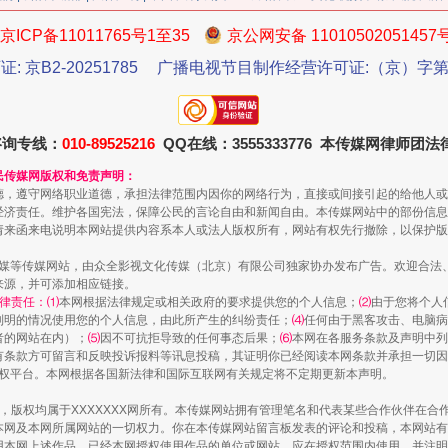
京ICP备11011765号1至35
京公网安备 11010502051457
证: 京B2-20251785
广播电视节目制作经营许可证:（京）字第3
咨询专线：
010-89525216
QQ在线：3555333776 本传媒网律师团
民传媒网版权和免责声明：
德，遵守网络职业道德，承担法律范围内因你的网络行为，直接或间接引起的给他人或
经济责任。维护各国宪法，保障公民的言论自由和新闻自由。本传媒网站中的部份信息
请来函来电说明本网站提供内容系本人或法人版权所有，网站有权先行撤除，以保护版
魏明亮严重违纪违法案透视
传媒等传媒网站，由众全影视文化传媒（北京）有限公司独家协办发布广告。欢迎合法
来源，并可添加相应链接。
律责任：⑴
本网根据法律规定或相关政府的要求提供您的个人信息；
⑵
由于您将个人
列明的情况使用您的个人信息，由此所产生的纠纷责任；
⑷
任何由于黑客攻击、电脑病
者的网站在内）；
⑸
因不可抗拒导致的任何事态后果；
⑹
本网在各服务条款及声明中列
有条款方可留言和反映投诉报料等讯息投稿，其证明你已经阅读本网条款并承担一切因
语权平台。本网根据各国新法律和国际互联网有关规定将不定期更新本声明。
作品，版权均属于XXXXXXX网所有。本传媒网站拥有管理笔名和代表某些合作伙伴在
本网及本网所属网站的一切权力。你在本传媒网站留言板发表的评论和投稿，本网站有
本网上述作品。已经本网授权使用作品的单位或网站，应在授权范围内使用，并注明“来