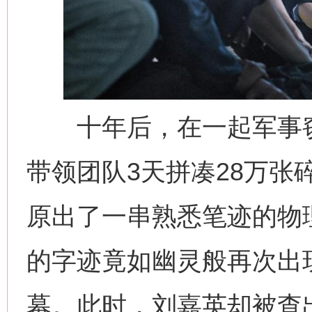
十年后，在一起军事窃
带领团队3天拼凑28万张
原出了一串熟悉笔迹的物
的字迹竟如幽灵般再次出
幕。此时，刘嘉英却被查