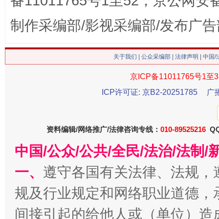
备11011765号1至52，京公网安备：
这是一记警钟！
谢
制作采编部/影视采编部/发布广告
关于我们
|
公众采编部
|
法律声明
| 中国
京ICP备11011765号1至3
ICP许可证: 京B2-20251785
广
资料编辑/网络推广/法律咨询专线：
010-89525216
QQ
今
在谋一域中谋全局
中国/公众/公共/全民/法治/法
一、
遵守各国有关法律、法规，
规及行业规定和网络职业道德，
间接引起的给他人或（单位）造