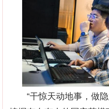
“干惊天动地事，做隐姓