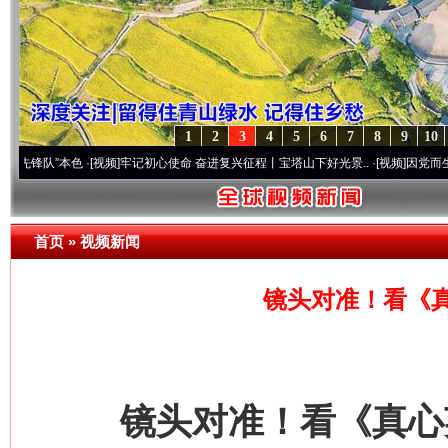
1
2
3
4
5
6
7
8
9
10
色
·[视频]
牢记初心使命 奋进复兴征程丨宝塔山下好光景..
·[视频]
因党而生 为党而战——
首页
»
视频新闻
镜头对准！看《
镜头对准！看《真心英