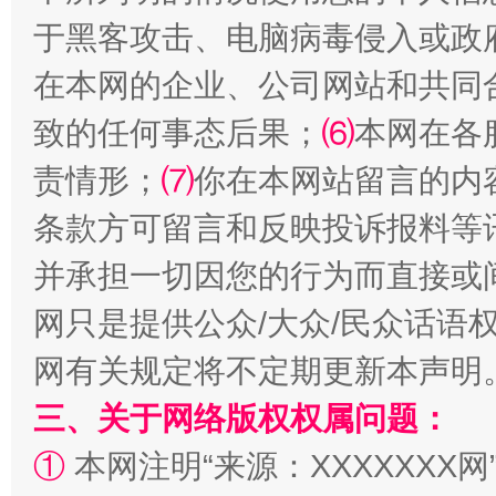
于黑客攻击、电脑病毒侵入或政
在本网的企业、公司网站和共同
致的任何事态后果；
⑹
本网在各
解纷+调解+退费，一次搞定
责情形；
⑺
你在本网站留言的内
条款方可留言和反映投诉报料等
并承担一切因您的行为而直接或
网只是提供公众/大众/民众话语
网有关规定将不定期更新本声明
三、关于网络版权权属问题：
站台名比不上好声名
①
本网注明“来源：XXXXXXX网