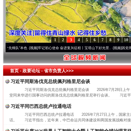
1
2
3
4
5
6
7
8
9
10
锋队”本色
·[视频]
牢记初心使命 奋进复兴征程丨宝塔山下好光景..
·[视频]
因党而生 为党
首页
- 政要论坛 -
省市负责人>>>
习近平同斯洛伐克总统佩列格里尼会谈
习近平同斯洛伐克总统佩列格里尼会谈 2026年7月28日上午
堂同来华进行国事访问的斯洛伐克总统佩列格里尼举行会谈。 习近平指
习近平同巴西总统卢拉通电话
习近平同巴西总统卢拉通电话 2026年7月27日上午，国家主
话。 习近平指出，近年来，中巴命运共同体建设和两国发展战略对接取