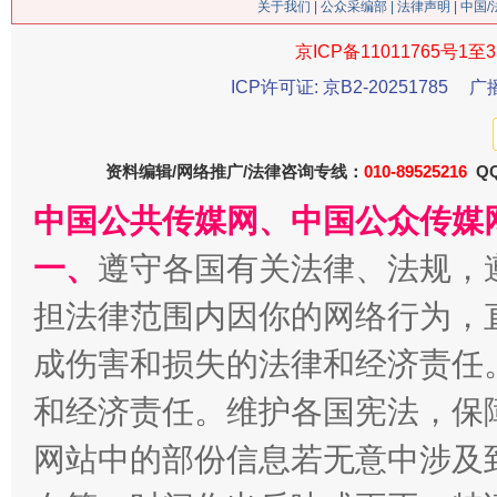
关于我们
|
公众采编部
|
法律声明
| 中国
京ICP备11011765号1至3
ICP许可证: 京B2-20251785
广
资料编辑/网络推广/法律咨询专线：
010-89525216
QQ
中国公共传媒网、中国公众传媒
习近平的博鳌关键词
魏明亮
一、
遵守各国有关法律、法规，
担法律范围内因你的网络行为，
成伤害和损失的法律和经济责任
和经济责任。维护各国宪法，保
网站中的部份信息若无意中涉及