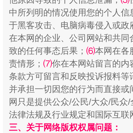
中所列明的情况使用您的个人信
揭批美国五大"原罪"
"炒
于黑客攻击、电脑病毒侵入或政
在本网的企业、公司网站和共同
致的任何事态后果；
⑹
本网在各
责情形；
⑺
你在本网站留言的内
条款方可留言和反映投诉报料等
并承担一切因您的行为而直接或
解纷+调解+退费，一次搞定
网只是提供公众/公民/大众/民
法律法规及行业规定和国际互联
三、关于网络版权权属问题：