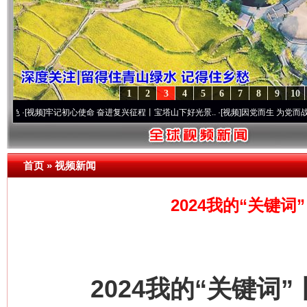
1
2
3
4
5
6
7
8
9
10
]
牢记初心使命 奋进复兴征程丨宝塔山下好光景..
·[视频]
因党而生 为党而战——百年“纪
首页
»
视频新闻
2024我的“关键
2024我的“关键词