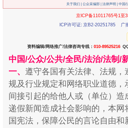
关于我们
|
公众采编部
|
法律声明
| 中国
京ICP备11011765号1至3
ICP许可证: 京B2-20251785
广
今
在谋一域中谋全局
资料编辑/网络推广/法律咨询专线：
010-89525216
QQ
中国/公众/公共/全民/法治/法
一、
遵守各国有关法律、法规，
规及行业规定和网络职业道德，
间接引起的给他人或（单位）造
递假新闻造成社会影响的，本网
习近平的博鳌关键词
国宪法，保障公民的言论自由和
魏明亮