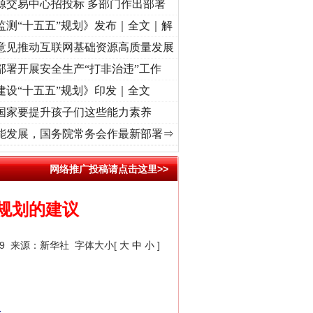
源交易中心招投标 多部门作出部署
监测“十五五”规划》发布｜全文｜解
意见推动互联网基础资源高质量发展
部署开展安全生产“打非治违”工作
建设“十五五”规划》印发｜全文
国家要提升孩子们这些能力素养
“转折之城”激荡..
·[视频]
牢记初心使命 奋进复兴征程丨红船起航处 潮起..
·[视频]
一首
能发展，国务院常务会作最新部署⇒
网络推广投稿请点击这里>>
规划的建议
29 来源：
新华社
字体大小[
大
中
小
]
议