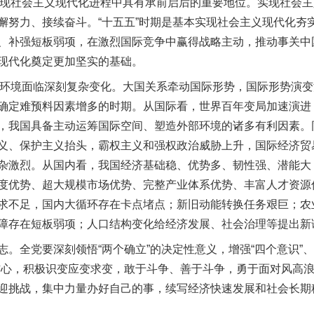
现社会主义现代化进程中具有承前启后的重要地位。实现社会主
懈努力、接续奋斗。“十五五”时期是基本实现社会主义现代化夯
、补强短板弱项，在激烈国际竞争中赢得战略主动，推动事关中
现代化奠定更加坚实的基础。
环境面临深刻复杂变化。大国关系牵动国际形势，国际形势演变
确定难预料因素增多的时期。从国际看，世界百年变局加速演进
，我国具备主动运筹国际空间、塑造外部环境的诸多有利因素。
义、保护主义抬头，霸权主义和强权政治威胁上升，国际经济贸
杂激烈。从国内看，我国经济基础稳、优势多、韧性强、潜能大
度优势、超大规模市场优势、完整产业体系优势、丰富人才资源
求不足，国内大循环存在卡点堵点；新旧动能转换任务艰巨；农
障存在短板弱项；人口结构变化给经济发展、社会治理等提出新
全党要深刻领悟“两个确立”的决定性意义，增强“四个意识”、坚
信心，积极识变应变求变，敢于斗争、善于斗争，勇于面对风高
迎挑战，集中力量办好自己的事，续写经济快速发展和社会长期