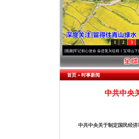
1
2
3
[视频]
永葆“两个先锋队”本色
·[视频]
牢记初心使命 奋进复兴征程丨宝塔山下好光景..
·[
首页
»
时事新闻
中共中央
中共中央关于制定国民经济和