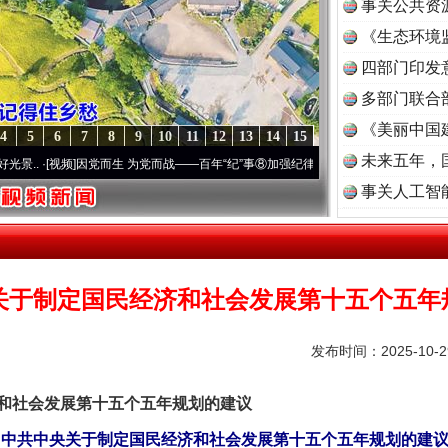
事关公共资
《生态环境
读
四部门印发
多部门联合
《美丽中国
4
5
6
7
8
9
10
11
12
13
14
15
未来五年，
视频]
因党而生 为党而战——百年“纪”事⑧加强纪律..
·[视频]
牢记初心使命 奋进复兴征程丨
事关人工智
关于制定国民经济和社会发展第十五个五年
发布时间：2025-10-
社会发展第十五个五年规划的建议
中共中央关于制定国民经济和社会发展第十五个五年规划的建