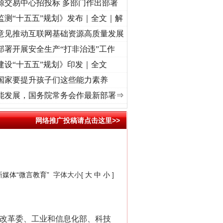
源交易中心招投标 多部门作出部署
监测“十五五”规划》发布｜全文｜解
意见推动互联网基础资源高质量发展
部署开展安全生产“打非治违”工作
建设“十五五”规划》印发｜全文
国家要提升孩子们这些能力素养
奋进复兴征程丨“转折之城”激荡..
·[视频]
牢记初心使命 奋进复兴征程丨红船起航处 潮起
能发展，国务院常务会作最新部署⇒
网络推广投稿请点击这里>>
媒体“微言教育”
字体大小[
大
中
小
]
改革委、工业和信息化部、科技