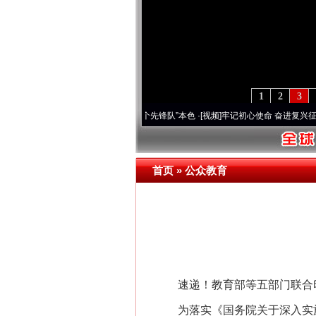
1
2
3
变雪域高原..
·[视频]
永葆“两个先锋队”本色
·[视频]
牢记初心使命 奋进复兴征程丨宝塔山
首页
»
公众教育
速递！教育部等五部门联合印发
为落实《国务院关于深入实施“