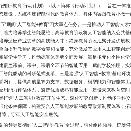
工智能+教育”行动计划》（以下简称《行动计划》），旨在一体
态建设，系统构建智能时代的教育体系。具体内容跟教育小微一
”期间“人工智能+教育”四大重点任务。一是推动人工智能人才
，着力培养学生智能思维；高等教育阶段将人工智能纳入公共基
培养适应产业变革的高技能人才；终身教育阶段汇聚开发优质教
全面提升教师的数字素养和技能，充分激发其应用人工智能创新
赋能学生学习，推动德智体美劳全面发展、满足多元化个性化学
建覆盖课前、课中、课后全环节的智能应用；赋能学校治理，实
工智能驱动的科研范式变革。三是建强“人工智能+教育”基础环
联网），提供高质量算力支撑、数据服务、模型能力和智能体工
应用能力评估体系，遴选优质成熟智能应用；建设未来教育空间
打造“人工智能+教育”开放生态。深化研究创新，推动多学科交
强化条件保障，构建契合人工智能发展的教育政策制度体系；拓
全屏障，守牢人工智能安全底线。
领导贯彻到“人工智能+教育”全过程，强化组织领导、统筹谋