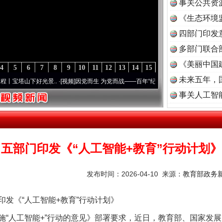
事关公共资
《生态环境
读
四部门印发
多部门联合
《美丽中国
4
5
6
7
8
9
10
11
12
13
14
15
未来五年，
下好光景..
·[视频]
因党而生 为党而战——百年“纪”事⑧加强纪律..
·[视频]
牢记初心使命 
事关人工智
五部门印发《“人工智能+教育”行动计划》
发布时间：2026-04-10 来源：
教育部政务新
《“人工智能+教育”行动计划》
人工智能+”行动的意见》部署要求，近日，教育部、国家发展