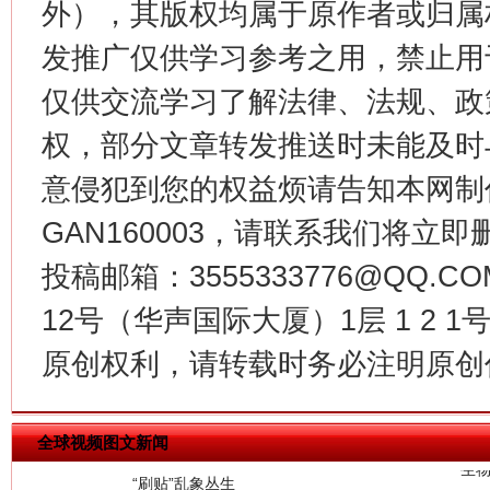
外），其版权均属于原作者或归属
发推广仅供学习参考之用，禁止用
习近平的博鳌关键词
魏明亮
仅供交流学习了解法律、法规、政
权，部分文章转发推送时未能及时
意侵犯到您的权益烦请告知本网制作采编
GAN160003，请联系我们将立即删
投稿邮箱：3555333776@QQ
12号（华声国际大厦）1层 1 2
生
“刷贴”乱象丛生
原创权利，请转载时务必注明原创作
全球视频图文新闻