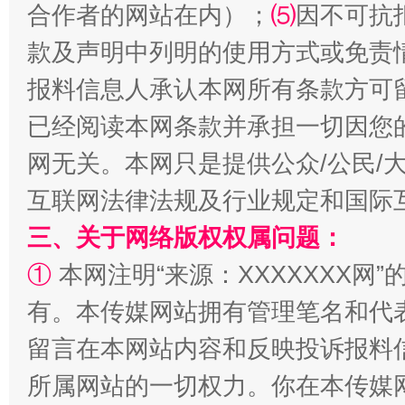
合作者的网站在内）；
⑸
因不可抗
款及声明中列明的使用方式或免责
报料信息人承认本网所有条款方可
已经阅读本网条款并承担一切因您
站台名比不上好声名
网无关。本网只是提供公众/公民/
互联网法律法规及行业规定和国际
三、关于网络版权权属问题：
①
本网注明“来源：XXXXXXX网”
有。本传媒网站拥有管理笔名和代
留言在本网站内容和反映投诉报料
所属网站的一切权力。你在本传媒
漫山遍野的桃花与雪山、麦地、白藏房
除了