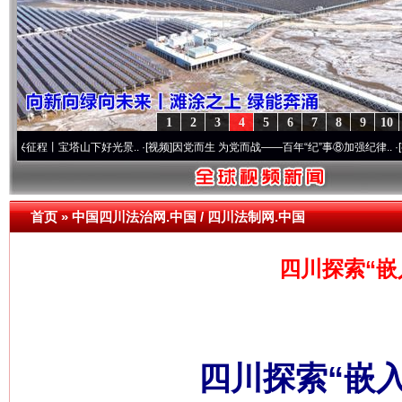
1
2
3
4
5
6
7
8
9
10
宝塔山下好光景..
·[视频]
因党而生 为党而战——百年“纪”事⑧加强纪律..
·[视频]
牢记初
首页
»
中国四川法治网.中国 / 四川法制网.中国
四川探索“嵌
四川探索“嵌