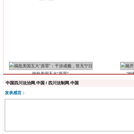
揭批美国五大"原罪"
"炒
中国四川法治网.中国 / 四川法制网.中国
发表感言：
解纷+调解+退费，一次搞定