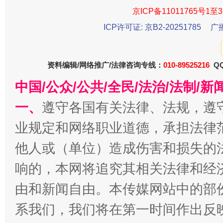
习近平的博鳌关键词
魏明亮
京ICP备11011765号1至3
ICP许可证: 京B2-20251785
广
资料编辑/网络推广/法律咨询专线：
010-89525216
QQ
中国/公众/公共/全民/法治/法制/
一、
遵守各国有关法律、法规，遵
业规定和网络职业道德，承担法律
生
“刷贴”乱象丛生
他人或（单位）造成伤害和损失的
响的，本网将追究其相关法律和经
由和新闻自由。本传媒网站中的部
系我们，我们将在第一时间作出反