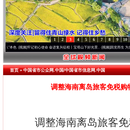
1
2
3
4
5
6
7
8
9
10
·[视频]
牢记初心使命 奋进复兴征程丨宝塔山下好光景..
·[视频]
因党而生 为党而战——百
首页
»
中国省市公众网.中国/中国省市信息网.中国
调整海南离岛旅客免税购
调整海南离岛旅客免税