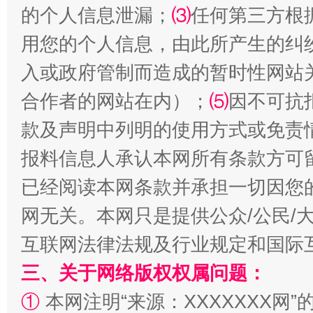
的个人信息泄漏；
⑶
任何第三方根
用您的个人信息，由此所产生的纠
入或政府管制而造成的暂时性网站
合作者的网站在内）；
⑸
因不可抗
揭批美国五大"原罪"
"炒
款及声明中列明的使用方式或免责
报料信息人承认本网所有条款方可
已经阅读本网条款并承担一切因您
网无关。本网只是提供公众/公民/
互联网法律法规及行业规定和国际
三、关于网络版权权属问题：
①
本网注明“来源：XXXXXXX网”
解纷+调解+退费，一次搞定