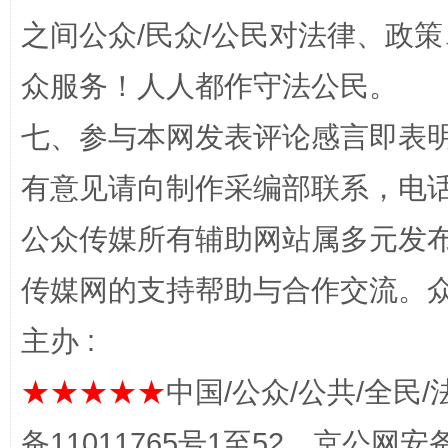
之间公众/民众/公民对法律、政
众服务！人人都作守法公民。
七、参与本网发表评论感言即表明
网上购药对药下症？
有意见请向制作采编部联系，电话：0
公众传媒所有辅助网站属多元发
传媒网的支持帮助与合作交流。
主办 :
★★★★★
中国/公众/公共/全民/
这是一记警钟！
谢
备11011765号1至52，京公网安备：