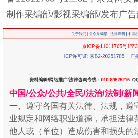
制作采编部/影视采编部/发布广告
关于我们
|
公众采编部
|
法律声明
| 中国
京ICP备11011765号1至3
ICP许可证: 京B2-20251785
广
今
资料编辑/网络推广/法律咨询专线：
010-89525216
QQ
在谋一域中谋全局
中国/公众/公共/全民/法治/法制/
一、
遵守各国有关法律、法规，遵
业规定和网络职业道德，承担法律
他人或（单位）造成伤害和损失的