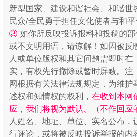
新型国家、建设和谐社会、和谐世界
漫山遍野的桃花与雪山、麦地、白藏房
除了
民众/全民勇于担任文化使者与和
③
如你所反映投诉报料和投稿的部
或不文明用语，请谅解！如因被反
人或单位版权和其它问题需即时在
实，有权先行撤除或暂时屏蔽。注
网根据有关法律法规规定，为维护
述权和知情权的权利，
在收到本网
招工难、用工荒背后
应，我们将视为默认。（不作回应
人姓名、地址、单位、实名公布，让
行评论，或将被反映投诉举报的内