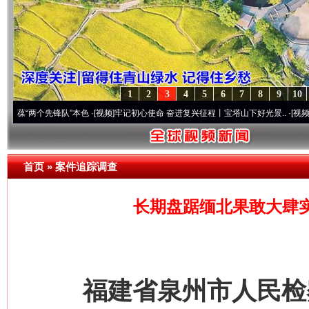
1
2
3
4
5
6
7
8
9
10
两个先锋队”本色
·[视频]
牢记初心使命 奋进复兴征程丨宝塔山下好光景..
·[视频]
因党而生
首页
»
案件追踪调查
长期盘踞缅北果敢大肆实
福建省泉州市人民检察