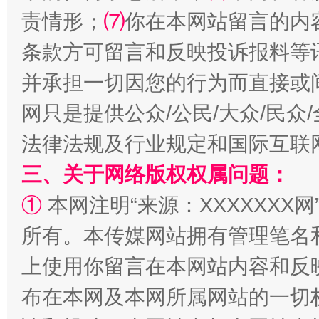
揭批美国五大"原罪"
"炒
责情形；
⑺
你在本网站留言的内
条款方可留言和反映投诉报料等
并承担一切因您的行为而直接或
网只是提供公众/公民/大众/民
法律法规及行业规定和国际互联
三、关于网络版权权属问题：
①
本网注明“来源：XXXXXXX网
解纷+调解+退费，一次搞定
所有。本传媒网站拥有管理笔名
上使用你留言在本网站内容和反
布在本网及本网所属网站的一切