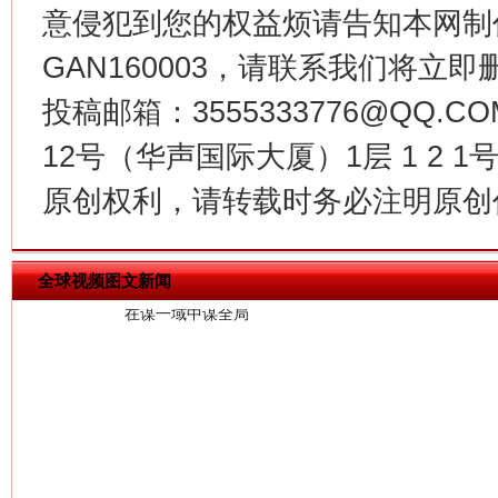
意侵犯到您的权益烦请告知本网制作采编
GAN160003，请联系我们将立即删
投稿邮箱：3555333776@QQ
12号（华声国际大厦）1层 1 2
今
在谋一域中谋全局
原创权利，请转载时务必注明原创作
全球视频图文新闻
习近平的博鳌关键词
魏明亮