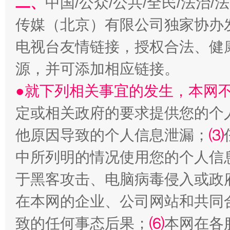
二、
中国/公众/公共/全民/法治
传媒（北京）有限公司独家协办
电视台友情链接，授权合法、健
源，并可添加相应链接。
●就下列相关事宜的发生，本网
生
定或相关政府的要求提供您的个
“刷贴”乱象丛生
他原因导致的个人信息泄漏；
⑶
中所列明的情况使用您的个人信
于黑客攻击、电脑病毒侵入或政
在本网的企业、公司网站和共同
致的任何事态后果；
⑹
本网在各