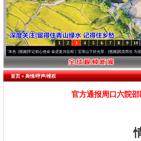
1
2
3
4
5
6
7
8
9
10
视频]
牢记初心使命 奋进复兴征程丨宝塔山下好光景..
·[视频]
因党而生 为党而战——百年
首页
»
舆情/呼声/维权
官方通报周口六院邵