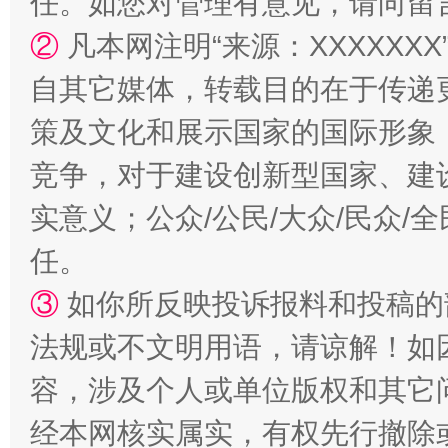
任。如您对管理有意见，请向留
漫山遍野的桃花与雪山、麦地、白藏房
除了
②
凡本网注明“来源：XXXXX
自其它媒体，转载目的在于传递
策及文化和展示国家的国际形象
竞争，对于建设创新型国家、建
实意义；公众/公民/大众/民众
任。
招工难、用工荒背后
③
如你所反映投诉报料和投稿的
法规或不文明用语，请谅解！如
容，涉及个人或单位版权和其它
经本网核实属实，有权先行撤除