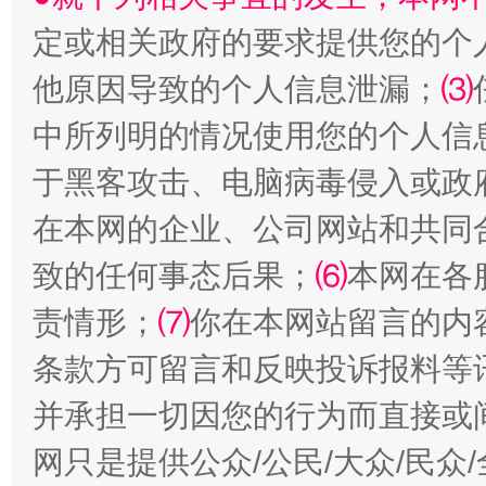
定或相关政府的要求提供您的个
他原因导致的个人信息泄漏；
⑶
揭批美国五大"原罪"
"炒
中所列明的情况使用您的个人信
于黑客攻击、电脑病毒侵入或政
在本网的企业、公司网站和共同
致的任何事态后果；
⑹
本网在各
责情形；
⑺
你在本网站留言的内
条款方可留言和反映投诉报料等
并承担一切因您的行为而直接或
解纷+调解+退费，一次搞定
网只是提供公众/公民/大众/民