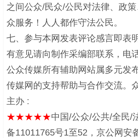
之间公众/民众/公民对法律、政
众服务！人人都作守法公民。
七、参与本网发表评论感言即表明
网上购药对药下症？
有意见请向制作采编部联系，电话：0
公众传媒所有辅助网站属多元发
传媒网的支持帮助与合作交流。
主办 :
★★★★★
中国/公众/公共/全民/
这是一记警钟！
谢
备11011765号1至52，京公网安备：