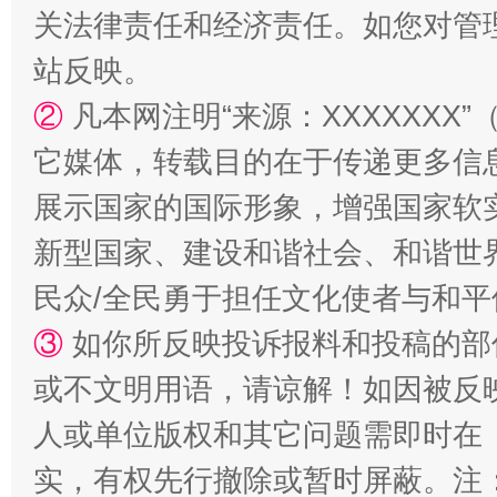
关法律责任和经济责任。如您对管
站反映。
②
凡本网注明“来源：XXXXXX
它媒体，转载目的在于传递更多信
展示国家的国际形象，增强国家软
新型国家、建设和谐社会、和谐世界
漫山遍野的桃花与雪山、麦地、白藏房
除了
民众/全民勇于担任文化使者与和
③
如你所反映投诉报料和投稿的部
或不文明用语，请谅解！如因被反
人或单位版权和其它问题需即时在
实，有权先行撤除或暂时屏蔽。注