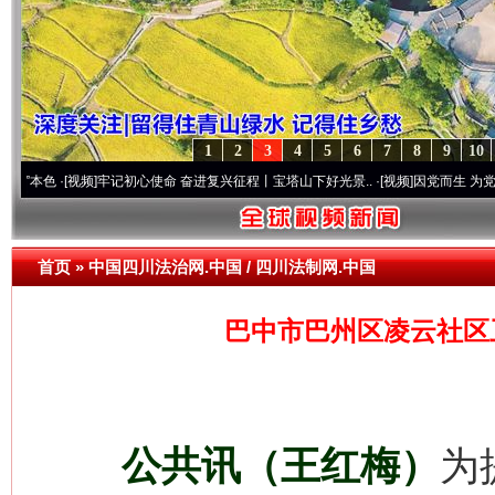
1
2
3
4
5
6
7
8
9
10
·[视频]
牢记初心使命 奋进复兴征程丨宝塔山下好光景..
·[视频]
因党而生 为党而战——百
首页
»
中国四川法治网.中国 / 四川法制网.中国
巴中市巴州区凌云社区
公共讯（王红梅）
为