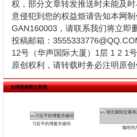
权，部分文章转发推送时未能及时
今
在谋一域中谋全局
意侵犯到您的权益烦请告知本网制作采编
GAN160003，请联系我们将立即删
投稿邮箱：3555333776@QQ
12号（华声国际大厦）1层 1 2
原创权利，请转载时务必注明原创作
全球视频图文新闻
习近平的博鳌关键词
魏明亮