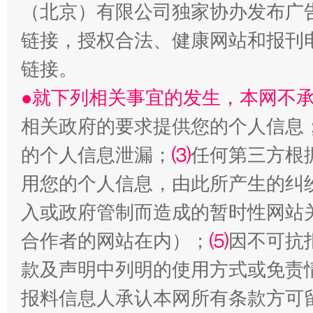
（北京）有限公司独家协办发布广
链接，授权合法、健康网站和报刊
生
“刷贴”乱象丛生
链接。
●就下列相关事宜的发生，本网不
相关政府的要求提供您的个人信息
的个人信息泄漏；
⑶
任何第三方根
用您的个人信息，由此所产生的纠
入或政府管制而造成的暂时性网站
揭批美国五大"原罪"
"炒
合作者的网站在内）；
⑸
因不可抗
款及声明中列明的使用方式或免责
报料信息人承认本网所有条款方可