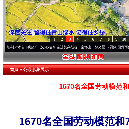
1
2
3
4
5
6
7
8
9
10
”本色
·[视频]
牢记初心使命 奋进复兴征程丨宝塔山下好光景..
·[视频]
因党而生 为党而战
首页
»
公众形象展示
1670名全国劳动模范
1670名全国劳动模范和