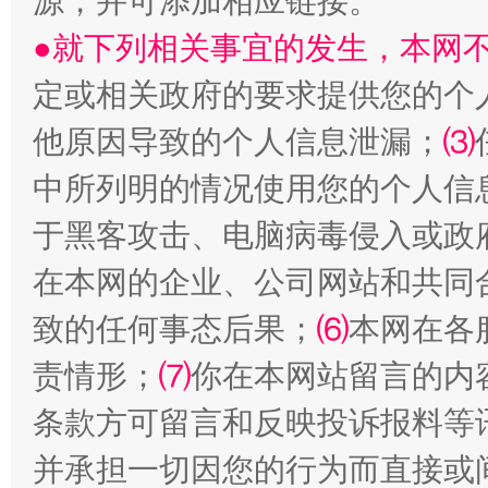
源，并可添加相应链接。
生
●就下列相关事宜的发生，本网
“刷贴”乱象丛生
定或相关政府的要求提供您的个
他原因导致的个人信息泄漏；
⑶
中所列明的情况使用您的个人信
于黑客攻击、电脑病毒侵入或政
在本网的企业、公司网站和共同
揭批美国五大"原罪"
"炒
致的任何事态后果；
⑹
本网在各
责情形；
⑺
你在本网站留言的内
条款方可留言和反映投诉报料等
并承担一切因您的行为而直接或