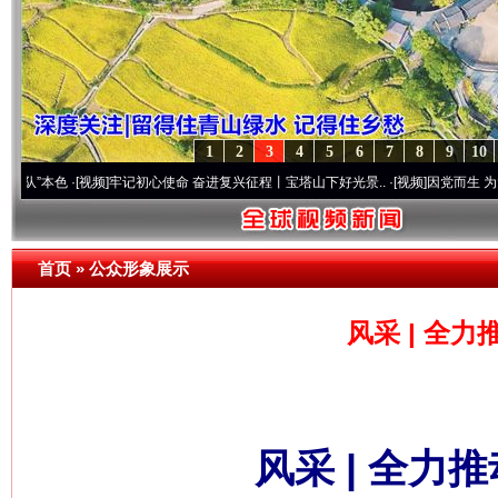
1
2
3
4
5
6
7
8
9
10
·[视频]
牢记初心使命 奋进复兴征程丨宝塔山下好光景..
·[视频]
因党而生 为党而战——百
首页
»
公众形象展示
风采 | 全
风采 | 全力