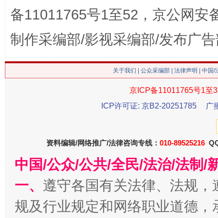
备11011765号1至52，京公网安备：
制作采编部/影视采编部/发布广告
这是一记警钟！
谢
关于我们
|
公众采编部
|
法律声明
| 中国
京ICP备11011765号1至3
ICP许可证: 京B2-20251785
广
资料编辑/网络推广/法律咨询专线：
010-89525216
QQ
中国/公众/公共/全民/法治/法
一、
遵守各国有关法律、法规，
今
在谋一域中谋全局
规及行业规定和网络职业道德，