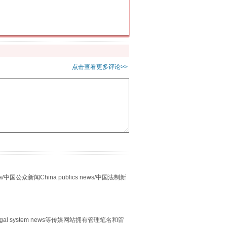
重拳出击！专项整治午间酒驾
点击查看更多评论>>
“谁都不怕”的他落马了
众新闻China publics news/中国法制新
egal system news等传媒网站拥有管理笔名和留