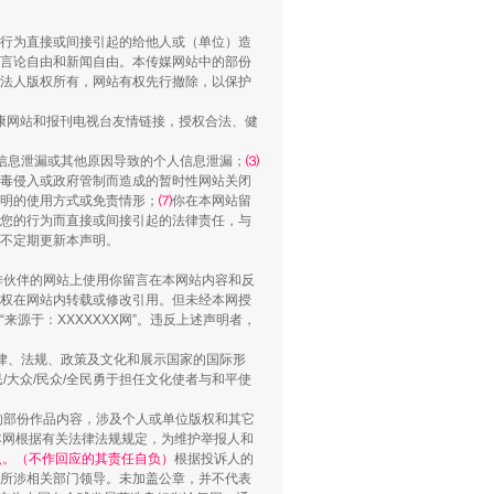
行为直接或间接引起的给他人或（单位）造
言论自由和新闻自由。本传媒网站中的部份
法人版权所有，网站有权先行撤除，以保护
健康网站和报刊电视台友情链接，授权合法、健
信息泄漏或其他原因导致的个人信息泄漏；
⑶
毒侵入或政府管制而造成的暂时性网站关闭
明的使用方式或免责情形；
⑺
你在本网站留
您的行为而直接或间接引起的法律责任，与
将不定期更新本声明。
“神药”背后的真相
合作伙伴的网站上使用你留言在本网站内容和反
权在网站内转载或修改引用。但未经本网授
源于：XXXXXXX网”。违反上述声明者，
法律、法规、政策及文化和展示国家的国际形
大众/民众/全民勇于担任文化使者与和平使
的部份作品内容，涉及个人或单位版权和其它
本网根据有关法律法规规定，为维护举报人和
认。（不作回应的其责任自负）
根据投诉人的
至所涉相关部门领导。未加盖公章，并不代表