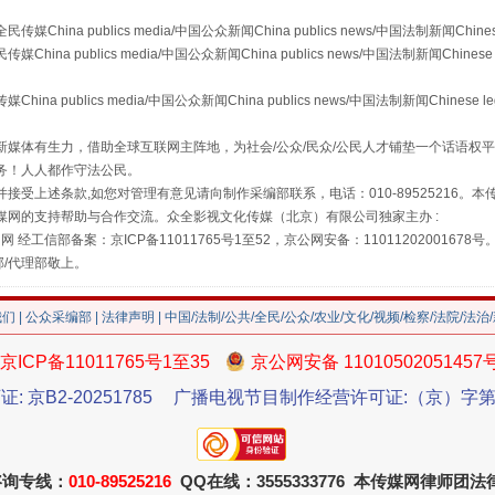
a publics media/中国公众新闻China publics news/中国法制新闻Chinese
 publics media/中国公众新闻China publics news/中国法制新闻Chinese 
publics media/中国公众新闻China publics news/中国法制新闻Chinese l
媒体有生力，借助全球互联网主阵地，为社会/公众/民众/公民人才铺垫一个话语权平
藏房
除了知识还要"留白"
务！人人都作守法公民。
接受上述条款,如您对管理有意见请向制作采编部联系，电话：010-89525216。
媒网的支持帮助与合作交流。众全影视文化传媒（北京）有限公司独家主办 :
网 经工信部备案：京ICP备11011765号1至52，京公网安备：11011202001678号
部/代理部敬上。
我们
|
公众采编部
|
法律声明
| 中国/法制/公共/全民/公众/农业/文化/视频/检察/法院/法治
京ICP备11011765号1至35
京公网安备 11010502051457
证: 京B2-20251785
广播电视节目制作经营许可证:（京）字第3
送你一朵小红花
咨询专线：
010-89525216
QQ在线：3555333776 本传媒网律师团