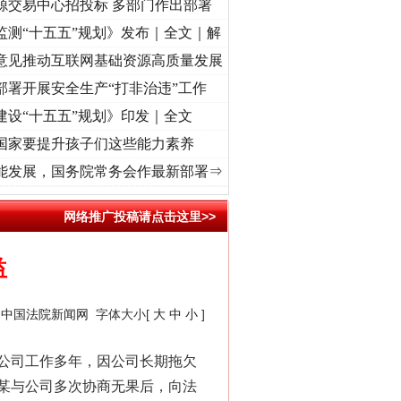
源交易中心招投标 多部门作出部署
监测“十五五”规划》发布｜全文｜解
意见推动互联网基础资源高质量发展
法官巧妙执行解纠纷
部署开展安全生产“打非治违”工作
建设“十五五”规划》印发｜全文
国家要提升孩子们这些能力素养
进复兴征程丨红船起航处 潮起..
·[视频]
一首歌的时间，读懂乐至的“诗与远方”
·[视频]
能发展，国务院常务会作最新部署⇒
网络推广投稿请点击这里>>
益
：
中国法院新闻网
字体大小[
大
中
小
]
新中国诞生的见证
公司工作多年，因公司长期拖欠
某与公司多次协商无果后，向法