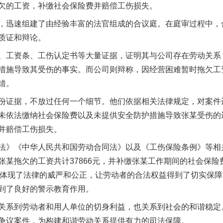
欠的工资，补缴社会保险费并赔偿工伤损失。
迅速组建了由经验丰富的法官组成的合议庭。在庭审过程中，
质证和辩论。
工资条、工伤认定书等大量证据，证明其与公司存在劳动关系
措施导致其受伤的事实。而公司则辩称，因经营困难暂时拖欠工
错。
魏明亮严重违纪违法案透视
证据，不放过任何一个细节。他们依据相关法律规定，对案件
未依法缴纳社会保险费以及未提供安全防护措施导致张某受伤的
并赔偿工伤损失。
》《中华人民共和国劳动合同法》以及《工伤保险条例》等相
张某拖欠的工资共计37866元，并补缴张某工作期间的社会保
果充分体现了法律的威严和公正，让劳动者的合法权益得到了切实保
到了良好的警示教育作用。
系到劳动者和用人单位的切身利益，也关系到社会的和谐稳定
生物安全法正式实施
争议案件，为构建和谐劳动关系提供有力的司法保障。