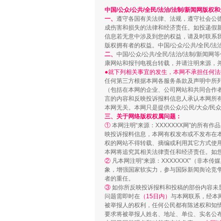
中国/公众/公共/全民/法治/法制/新闻网版权
一、
遵守各国有关法律、法规，遵守社会公
成伤害和损失的法律和经济责任。如投递假
信息若无意中涉及到您的权益，请及时联系
版权拥有者的权益。中国/公众/公共/全民/法
二、
中国/公众/公共/全民/法治/法制/
康网站和报刊电视台转载，并请注明来源，
●就下列相关事宜的发生，本网不承担任何法
任何第三方根据本网各服务条款及声明中所
（包括在本网的企业、公司网站和共同合作
言的内容和反映投诉报料信息人承认本网所
本网无关。本网只是提供公众/公民/大众/
网上购药对药下症？
三、关于网络版权权属问题：
①
本网注明“来源：XXXXXXX网”的所有
映投诉报料信息，本网有权发布或不发布在
权的网站不得转载、摘编或利用其它方式使用
本网将追究其相关法律责任和经济责任。如
②
凡本网注明“来源：XXXXXXX”（非
象，增强国家软实力，参与国际新闻舆论竞争
者的重任。
③
如你所反映投诉报料和投稿的部份内容未
问题需即时在
（15日内）
与本网联系，经本
被举报人的权利，任何公民都有陈述权和知
要求将被举报人姓名、地址、单位、实名公布