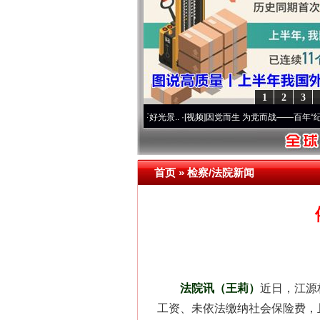
这是一记警钟！
1
2
3
心使命 奋进复兴征程丨宝塔山下好光景..
·[视频]
因党而生 为党而战——百年“纪”事⑧加
首页
»
检察/法院新闻
在谋一域中谋全局
法院讯（王莉）
近日，江源
工资、未依法缴纳社会保险费，