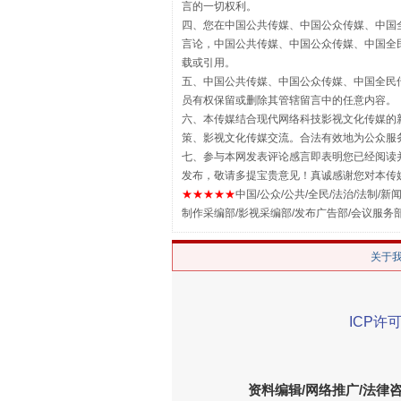
言的一切权利。
四、您在中国公共传媒、中国公众传媒、中国全民传媒Chin
言论，中国公共传媒、中国公众传媒、中国全民传媒China
载或引用。
五、中国公共传媒、中国公众传媒、中国全民传媒China 
员有权保留或删除其管辖留言中的任意内容。
六、本传媒结合现代网络科技影视文化传媒的新
漫山遍野的桃花与雪山、麦地、白
策、影视文化传媒交流。合法有效地为公众服
七、参与本网发表评论感言即表明您已经阅读并
发布，敬请多提宝贵意见！真诚感谢您对本传
★★★★★
中国/公众/公共/全民/法治/法制/新闻
制作采编部/影视采编部/发布广告部/会议服务
关于
ICP许可
招工难、用工荒背后
资料编辑/网络推广/法律