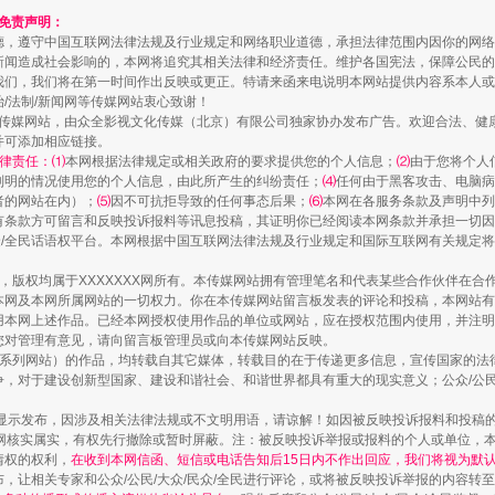
和免责声明：
德，遵守中国互联网法律法规及行业规定和网络职业道德，承担法律范围内因你的网络
新闻造成社会影响的，本网将追究其相关法律和经济责任。维护各国宪法，保障公民的
我们，我们将在第一时间作出反映或更正。特请来函来电说明本网站提供内容系本人或
治/法制/新闻网等传媒网站衷心致谢！
新闻网等传媒网站，由众全影视文化传媒（北京）有限公司独家协办发布广告。欢迎合法、
并可添加相应链接。
律责任：⑴
本网根据法律规定或相关政府的要求提供您的个人信息；
⑵
由于您将个人
列明的情况使用您的个人信息，由此所产生的纠纷责任；
⑷
任何由于黑客攻击、电脑病
者的网站在内）；
⑸
因不可抗拒导致的任何事态后果；
⑹
本网在各服务条款及声明中列
有条款方可留言和反映投诉报料等讯息投稿，其证明你已经阅读本网条款并承担一切因
民众/全民话语权平台。本网根据中国互联网法律法规及行业规定和国际互联网有关规定
茶叶“炒上天”
作品，版权均属于XXXXXXX网所有。本传媒网站拥有管理笔名和代表某些合作伙伴在
本网及本网所属网站的一切权力。你在本传媒网站留言板发表的评论和投稿，本网站有
本网上述作品。已经本网授权使用作品的单位或网站，应在授权范围内使用，并注明“来
您对管理有意见，请向留言板管理员或向本传媒网站反映。
本传媒系列网站）的作品，均转载自其它媒体，转载目的在于传递更多信息，宣传国家的
，对于建设创新型国家、建设和谐社会、和谐世界都具有重大的现实意义；公众/公民/
显示发布，因涉及相关法律法规或不文明用语，请谅解！如因被反映投诉报料和投稿
网核实属实，有权先行撤除或暂时屏蔽。注：被反映投诉举报或报料的个人或单位，
情权的权利，
在收到本网信函、短信或电话告知后15日内不作出回应，我们将视为默
，让相关专家和公众/公民/大众/民众/全民进行评论，或将被反映投诉举报的内容转