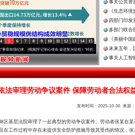
事关公共资
《生态环境
读
四部门印发
谢谢有你温暖了四季
多部门联合
《美丽中国
4
5
6
7
8
9
10
11
12
13
14
15
未来五年，
强纪律..
·[视频]
牢记初心使命 奋进复兴征程丨“转折之城”激荡..
·[视频]
牢记初心使命 奋
事关人工智
依法审理劳动争议案件 保障劳动者合法权
发布时间：2025-10-30 来源
今年投资意愿榜揭晓
林区基层法院审理了一起典型的劳动争议案件。劳动者张某在某
且在工作过程中存在未提供安全防护措施导致其受伤的情况，张