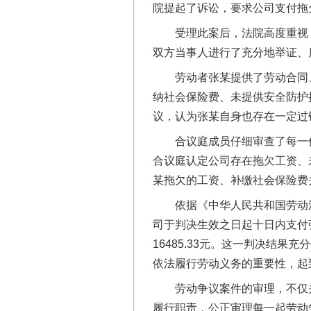
院提起了诉讼，要求公司支付拖
受理此案后，法院高度重视，
双方当事人进行了充分地举证、
劳动者张某提供了劳动合同、
纳社会保险费、未提供安全防护
议，认为张某自身也存在一定过
习近平的博鳌关键词
合议庭成员仔细审查了每一份
合议庭认定公司存在拖欠工资、
某拖欠的工资、补缴社会保险费
依据《中华人民共和国劳动法
司于判决生效之日起十日内支付
16485.33元。这一判决结
依法履行劳动义务的重要性，起
劳动争议案件的审理，不仅关
履行职责，公正审理每一起劳动