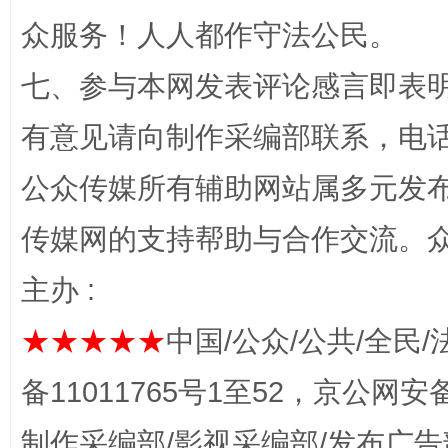
众服务！人人都作守法公民。
七、参与本网发表评论感言即表明
网上购药对药下症？
有意见请向制作采编部联系，电话：0
公众传媒所有辅助网站属多元发
传媒网的支持帮助与合作交流。
主办 :
★★★★★
中国/公众/公共/全民/
这是一记警钟！
谢
备11011765号1至52，京公网安备：
制作采编部/影视采编部/发布广告