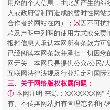
用您的个人信息，由此所产生的纠
入或政府管制而造成的暂时性网站
合作者的网站在内）；
⑸
因不可抗
揭批美国五大"原罪"
"炒
款及声明中列明的使用方式或免责
报料信息人承认本网所有条款方可
已经阅读本网条款并承担一切因您
网无关。本网只是提供公众/公民/
互联网法律法规及行业规定和国际
三、关于网络版权权属问题：
①
本网注明“来源：XXXXXXX网”
解纷+调解+退费，一次搞定
有。本传媒网站拥有管理笔名和代