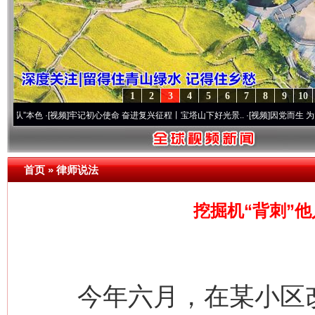
1
2
3
4
5
6
7
8
9
10
色
·[视频]
牢记初心使命 奋进复兴征程丨宝塔山下好光景..
·[视频]
因党而生 为党而战——
首页
»
律师说法
挖掘机“背刺”
今年六月，在某小区改