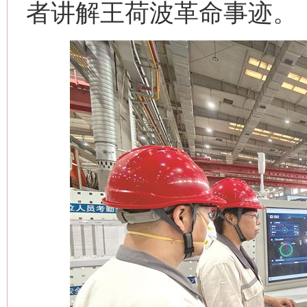
者讲解王荷波革命事迹。