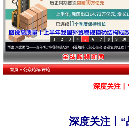
1
2
3
4
5
6
7
8
9
10
党而战——百年“纪”事⑧加强纪律..
·[视频]
牢记初心使命 奋进复兴征程丨“转折之城”激荡
首页
»
公众论坛/评论
深度关注丨
深度关注丨“