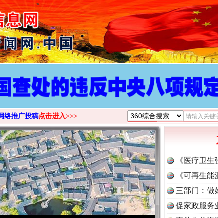
>
网络推广投稿
点击进入>>>
《医疗卫生
《可再生能
三部门：做
促家政服务