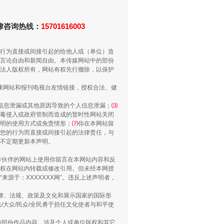
法律咨询热线：
15701616003
行为直接或间接引起的给他人或（单位）造
言论自由和新闻自由。本传媒网站中的部份
法人版权所有，网站有权先行撤除，以保护
健康网站和报刊电视台友情链接，授权合法、健
信息泄漏或其他原因导致的个人信息泄漏；
⑶
毒侵入或政府管制而造成的暂时性网站关闭
“谁都不怕”的他落马了
明的使用方式或免责情形；
⑺
你在本网站留
您的行为而直接或间接引起的法律责任，与
将不定期更新本声明。
合作伙伴的网站上使用你留言在本网站内容和反
权在网站内转载或修改引用。但未经本网授
源于：XXXXXXX网”。违反上述声明者，
法律、法规、政策及文化和展示国家的国际形
大众/民众/全民勇于担任文化使者与和平使
的部份作品内容，涉及个人或单位版权和其它