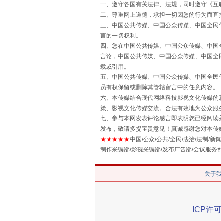
一、遵守各国有关法律、法规，同时遵守《
互
二、尊重网上道德，承担一切因您的行为而直
三、中国公共传媒、中国公众传媒、中国全民传媒China 
言的一切权利。
四、您在中国公共传媒、中国公众传媒、中国全民传媒Chin
言论，中国公共传媒、中国公众传媒、中国全民传媒China
载或引用。
五、中国公共传媒、中国公众传媒、中国全民传媒China 
揭批美国五大"原罪"
员有权保留或删除其管辖留言中的任意内容。
六、本传媒结合现代网络科技影视文化传媒的新
策、影视文化传媒交流。合法有效地为公众服
七、参与本网发表评论感言即表明您已经阅读并
发布，敬请多提宝贵意见！真诚感谢您对本传
★★★★★
中国/公众/公共/全民/法治/法制/新闻
制作采编部/影视采编部/发布广告部/会议服务
关于
ICP许可
解纷+调解+退费，一次搞定