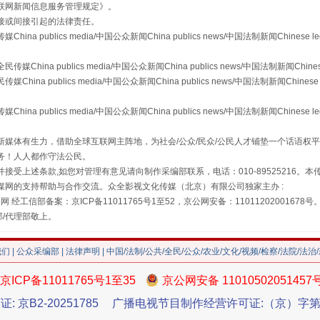
联网新闻信息服务管理规定
》。
接或间接引起的法律责任。
publics media/中国公众新闻China publics news/中国法制新闻Chinese l
a publics media/中国公众新闻China publics news/中国法制新闻Chinese
 publics media/中国公众新闻China publics news/中国法制新闻Chinese 
publics media/中国公众新闻China publics news/中国法制新闻Chinese l
"炒鞋教程"里的骗局
媒体有生力，借助全球互联网主阵地，为社会/公众/民众/公民人才铺垫一个话语权平
务！人人都作守法公民。
接受上述条款,如您对管理有意见请向制作采编部联系，电话：010-89525216。
媒网的支持帮助与合作交流。众全影视文化传媒（北京）有限公司独家主办 :
网 经工信部备案：京ICP备11011765号1至52，京公网安备：11011202001678号
部/代理部敬上。
我们
|
公众采编部
|
法律声明
| 中国/法制/公共/全民/公众/农业/文化/视频/检察/法院/法治
京ICP备11011765号1至35
京公网安备 11010502051457
证: 京B2-20251785
广播电视节目制作经营许可证:（京）字第3
珠宝鉴定乱象