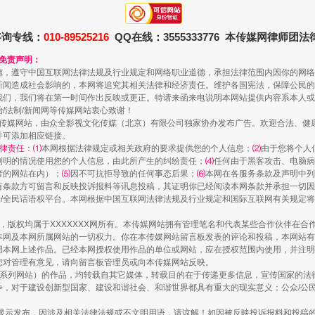
咨询专线：
010-89525216
QQ在线：3555333776 本传媒网律师团
和免责声明：
德，遵守中国互联网法律法规及行业规定和网络职业道德，承担法律范围内因你的网络
新闻造成社会影响的，本网将追究其相关法律和经济责任。维护各国宪法，保障公民的
我们，我们将在第一时间作出反映或更正。特请来函来电说明本网站提供内容系本人或
治/法制/新闻网等传媒网站衷心致谢！
新闻网等传媒网站，由众全影视文化传媒（北京）有限公司独家协办发布广告。欢迎合法、
并可添加相应链接。
律责任：⑴
本网根据法律规定或相关政府的要求提供您的个人信息；
⑵
由于您将个人
列明的情况使用您的个人信息，由此所产生的纠纷责任；
⑷
任何由于黑客攻击、电脑病
者的网站在内）；
⑸
因不可抗拒导致的任何事态后果；
⑹
本网在各服务条款及声明中列
走近一线检察官
有条款方可留言和反映投诉报料等讯息投稿，其证明你已经阅读本网条款并承担一切因
民众/全民话语权平台。本网根据中国互联网法律法规及行业规定和国际互联网有关规定
作品，版权均属于XXXXXXX网所有。本传媒网站拥有管理笔名和代表某些合作伙伴在
本网及本网所属网站的一切权力。你在本传媒网站留言板发表的评论和投稿，本网站有
本网上述作品。已经本网授权使用作品的单位或网站，应在授权范围内使用，并注明“来
您对管理有意见，请向留言板管理员或向本传媒网站反映。
本传媒系列网站）的作品，均转载自其它媒体，转载目的在于传递更多信息，宣传国家的
，对于建设创新型国家、建设和谐社会、和谐世界都具有重大的现实意义；公众/公民/
显示发布，因涉及相关法律法规或不文明用语，请谅解！如因被反映投诉报料和投稿