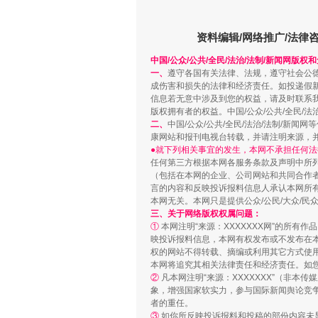
资料编辑/网络推广/法律
中国/公众/公共/全民/法治/法制/新闻网版权
一、
遵守各国有关法律、法规，遵守社会公
成伤害和损失的法律和经济责任。如投递假
信息若无意中涉及到您的权益，请及时联系
版权拥有者的权益。中国/公众/公共/全民/法
二、
中国/公众/公共/全民/法治/法制/
康网站和报刊电视台转载，并请注明来源，
●就下列相关事宜的发生，本网不承担任何法
任何第三方根据本网各服务条款及声明中所
站台名比不上好声名
（包括在本网的企业、公司网站和共同合作
言的内容和反映投诉报料信息人承认本网所
本网无关。本网只是提供公众/公民/大众/
三、关于网络版权权属问题：
①
本网注明“来源：XXXXXXX网”的所有
映投诉报料信息，本网有权发布或不发布在
权的网站不得转载、摘编或利用其它方式使用
本网将追究其相关法律责任和经济责任。如
②
凡本网注明“来源：XXXXXXX”（非
象，增强国家软实力，参与国际新闻舆论竞争
者的重任。
③
如你所反映投诉报料和投稿的部份内容未