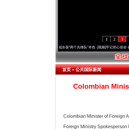
1
2
3
0周年 深刻改变雪域高原..
·[视频]
永葆“两个先锋队”本色
·[视频]
牢记初心使命 奋进复
网上购药对药下症？
首页
»
公共国际新闻
Colombian Ministe
Colombian Minister of Foreign Aff
Foreign Ministry Spokesperson
这是一记警钟！