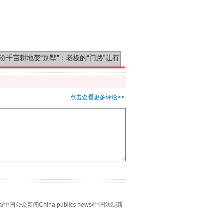
千亩耕地变“别墅”
点击查看更多评论>>
别拿“量子”当幌子
众新闻China publics news/中国法制新