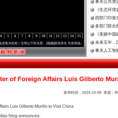
事关公共资
《生态环境
读
四部门印发
多部门联合
《美丽中国
4
5
6
7
8
9
10
11
12
13
14
15
未来五年，
兴征程丨宝塔山下好光景..
·[视频]
因党而生 为党而战——百年“纪”事⑧加强纪律..
·[视频
茶叶“炒上天”
事关人工智
r of Foreign Affairs Luis Gilberto Muri
发布时间：2024-10-08 来源：
airs Luis Gilberto Murillo to Visit China
 Mao Ning announces:
谢谢有你温暖了四季