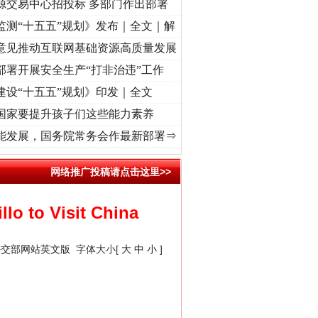
源交易中心招投标 多部门作出部署
监测“十五五”规划》发布｜全文｜解
意见推动互联网基础资源高质量发展
部署开展安全生产“打非治违”工作
建设“十五五”规划》印发｜全文
国家要提升孩子们这些能力素养
]
牢记初心使命 奋进复兴征程丨“转折之城”激荡..
·[视频]
牢记初心使命 奋进复兴征程丨红
“神药”背后的真相
能发展，国务院常务会作最新部署⇒
网络推广投稿请点击这里>>
llo to Visit China
外交部网站英文版
字体大小[
大
中
小
]
法官巧妙执行解纠纷